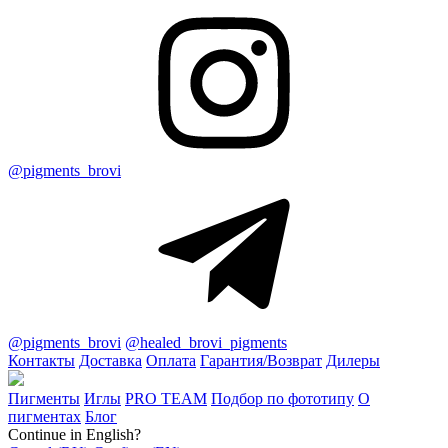
@pigments_brovi
@pigments_brovi
@healed_brovi_pigments
Контакты
Доставка
Оплата
Гарантия/Возврат
Дилеры
Пигменты
Иглы
PRO TEAM
Подбор по фототипу
О
пигментах
Блог
Continue in English?