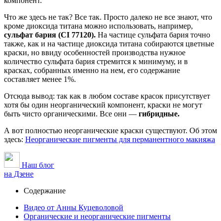
компонент.
Что же здесь не так? Все так. Просто далеко не все знают, что
кроме диоксида титана можно использовать, например,
сульфат бария (CI 77120).
На частице сульфата бария точно
также, как и на частице диоксида титана собираются цветные
краски, но ввиду особенностей производства нужное
количество сульфата бария стремится к минимуму, и в
красках, собранных именно на нем, его содержание
составляет менее 1%.
Отсюда вывод: так как в любом составе красок присутствует
хотя бы один неорганический компонент, краски не могут
быть чисто органическими. Все они —
гибридные.
А вот полностью неорганические краски существуют. Об этом
здесь:
Неорганические пигменты для перманентного макияжа
Наш блог
на Дзене
Содержание
Видео от Анны Куцеволовой
Органические и неорганические пигменты