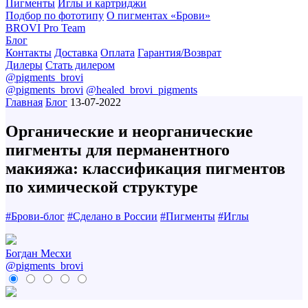
Пигменты
Иглы и картриджи
Подбор по фототипу
О пигментах «Брови»
BROVI Pro Team
Блог
Контакты
Доставка
Оплата
Гарантия/Возврат
Дилеры
Стать дилером
@pigments_brovi
@pigments_brovi
@healed_brovi_pigments
Главная
Блог
13-07-2022
Органические и неорганические
пигменты для перманентного
макияжа: классификация пигментов
по химической структуре
#
Брови-блог
#
Сделано в России
#
Пигменты
#
Иглы
Богдан Месхи
@pigments_brovi