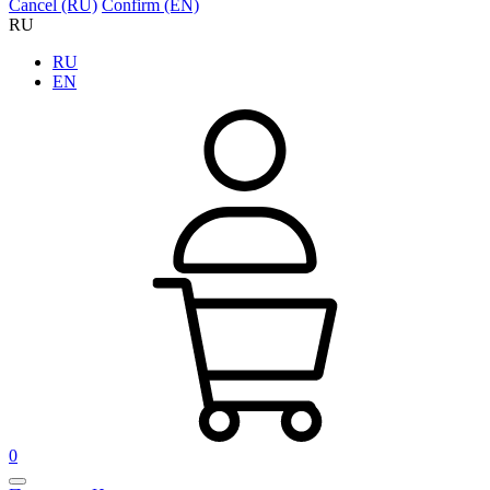
Cancel (RU)
Confirm (EN)
RU
RU
EN
0