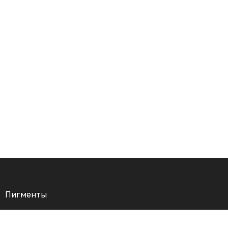
Пигменты
Иглы и картриджи