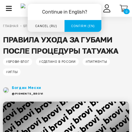
RU
Continue in English?
0
ГЛАВНАЯ
БЛОГ
CANCEL (RU)
11-07-2022
CONFIRM (EN)
ПРАВИЛА УХОДА ЗА ГУБАМИ
ПОСЛЕ ПРОЦЕДУРЫ ТАТУАЖА
#
БРОВИ-БЛОГ
#
СДЕЛАНО В РОССИИ
#
ПИГМЕНТЫ
#
ИГЛЫ
Богдан Месхи
@PIGMENTS_BROVI