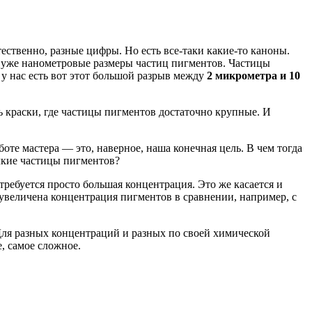
стественно, разные цифры. Но есть все-таки какие-то каноны.
о уже нанометровые размеры частиц пигментов. Частицы
 у нас есть вот этот большой разрыв между
2 микрометра и 10
сть краски, где частицы пигментов достаточно крупные. И
те мастера — это, наверное, наша конечная цель. В чем тогда
елкие частицы пигментов?
 требуется просто большая концентрация. Это же касается и
о увеличена концентрация пигментов в сравнении, например, с
Для разных концентраций и разных по своей химической
, самое сложное.