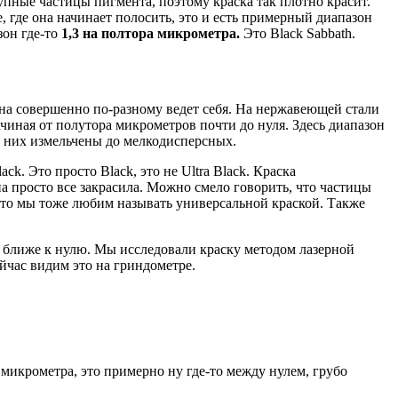
упные частицы пигмента, поэтому краска так плотно красит.
е, где она начинает полосить, это и есть примерный диапазон
зон где-то
1,3 на полтора микрометра.
Это Black Sabbath.
 она совершенно по-разному ведет себя. На нержавеющей стали
ачиная от полутора микрометров почти до нуля. Здесь диапазон
 в них измельчены до мелкодисперсных.
 Это просто Black, это не Ultra Black. Краска
а просто все закрасила. Можно смело говорить, что частицы
 что мы тоже любим называть универсальной краской. Также
я ближе к нулю. Мы исследовали краску методом лазерной
час видим это на гриндометре.
о микрометра, это примерно ну где-то между нулем, грубо