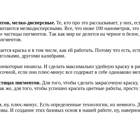
тов, мелко-дисперсные.
Те, кто про это рассказывает, у них, е
читаются мелкодисперсными. Все, что ниже 100 нанометров, эт
 частицы пигментов. Так как мир не делится на черное и белое,
игментов.
ается краска и в том числе, как ей работать. Потому что есть, е
иголками, другими калибрами.
екоторые нюансы. И сделать максимально удобную краску в рабо
асочной, если они плюс-минус все содержат в себе одинаково м
стицах пигментов.
Для того, чтобы сделать закрасочную краску,
так же, для того, чтобы успешно красить цветные работы, прост
 ну, плюс-минус. Есть определенные технологии, их немного. 
ы. И создание этих базовых основ в нашей работе, ну, наверное