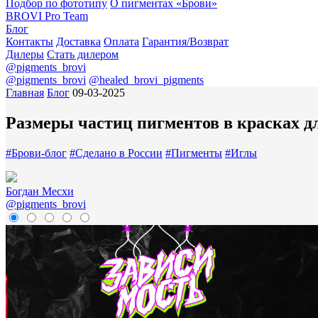
Подбор по фототипу
О пигментах «Брови»
BROVI Pro Team
Блог
Контакты
Доставка
Оплата
Гарантия/Возврат
Дилеры
Стать дилером
@pigments_brovi
@pigments_brovi
@healed_brovi_pigments
Главная
Блог
09-03-2025
Размеры частиц пигментов в красках д
#
Брови-блог
#
Сделано в России
#
Пигменты
#
Иглы
Богдан Месхи
@pigments_brovi