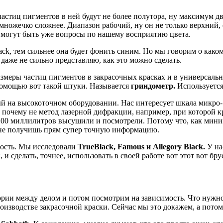
 частиц пигментов в ней будут не более полутора, ну максимум
множечко сложнее. Диапазон рабочий, ну он не только верхний, е
, могут быть уже вопросы по нашему восприятию цвета.
ck, тем сильнее она будет фонить синим. Но мы говорим о каком
а даже не сильно представляю, как это можно сделать.
размеры частиц пигментов в закрасочных красках и в универсаль
помощью вот такой штуки. Называется
гриндометр.
Используется
 на высокоточном оборудовании. Нас интересует шкала микро- и
 почему не метод лазерной дифракции, например, при которой кр
 100 миллилитров высушили и посмотрели. Потому что, как мини
до не получишь прям супер точную информацию.
мость. Мы исследовали
TrueBlack, Famous и Allegory Black.
У на
и сделать, точнее, использовать в своей работе вот этот вот бру
гории между делом и потом посмотрим на зависимость. Что нужн
оизводстве закрасочной краски. Сейчас мы это докажем, а пото