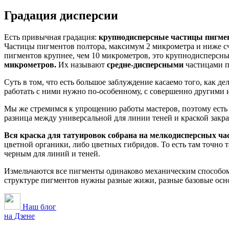
Градация дисперсии
Есть привычная градация:
крупнодисперсные частицы пигмен
Частицы пигментов полтора, максимум 2 микрометра и ниже с
пигментов крупнее, чем 10 микрометров, это крупнодисперсные
микрометров.
Их называют
средне-дисперсными
частицами п
Суть в том, что есть большое заблуждение касаемо того, как дел
работать с ними нужно по-особенному, с совершенно другими 
Мы же стремимся к упрощению работы мастеров, поэтому есть н
разница между универсальной для линии теней и краской закр
Вся краска для татуировок собрана на мелкодисперсных ча
цветной органики, либо цветных гибридов. То есть там точно 
черным для линий и теней.
Измельчаются все пигменты одинаково механическим способом,
структуре пигментов нужны разные жижи, разные базовые основ
Наш блог
на Дзене