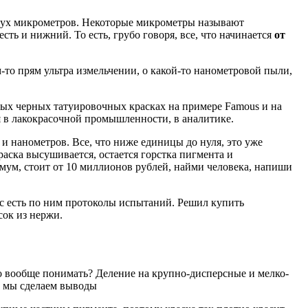
 двух микрометров. Некоторые микрометры называют
сть и нижний. То есть, грубо говоря, все, что начинается
от
-то прям ультра измельчении, о какой-то нанометровой пыли,
ных черных татуировочных красках на примере Famous и на
 в лакокрасочной промышленности, в аналитике.
 нанометров. Все, что ниже единицы до нуля, это уже
аска высушивается, остается горстка пигмента и
мум, стоит от 10 миллионов рублей, найми человека, напиши
с есть по ним протоколы испытаний. Решил купить
сок из нержи.
о вообще понимать? Деление на крупно-дисперсные и мелко-
м мы сделаем выводы