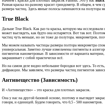
Начнем с краски для плотных закрасок Famous. Это у нас
Black
Разная краска по-разному красит гриндометр. В общем, в чем с
размера частиц. Здесь явные полосы начинаются на полутора мик
True Black
Дальше True Black. Как раз та краска, которую мы исследовал
может выглядеть, как будто она испаряется. Вот так вот. Поэт
частиц чуть меньше, но он тоже до полутора. микрометров, поэ
Мы можем называть частицы размера полтора микрометра споко
универсальная. Заметно лучше измельчены пигменты в аллегоре
пигментов нанометровые. В зависимости от варианта материи, 
закрашивает с собой практически всё.
Но на самом деле видно небольшие бороздки вот здесь. То ест
дифракции. Мы заявляем, что размеры частиц пигментов зави
Антивещество (Зависимость)
И «Антивещество» – это краска для плотных закрасок.
Она у нас на другой базовой основе, поэтому и выглядит закрас
говоря, и единицей. Будем говорить, что 0,5 - 500 нанометров.