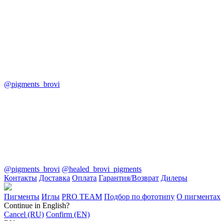
@pigments_brovi
@pigments_brovi
@healed_brovi_pigments
Контакты
Доставка
Оплата
Гарантия/Возврат
Дилеры
Пигменты
Иглы
PRO TEAM
Подбор по фототипу
О пигментах
Continue in English?
Cancel (RU)
Confirm (EN)