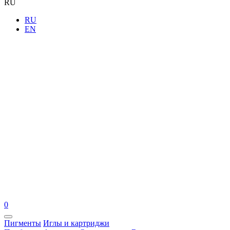
RU
RU
EN
0
Пигменты
Иглы и картриджи