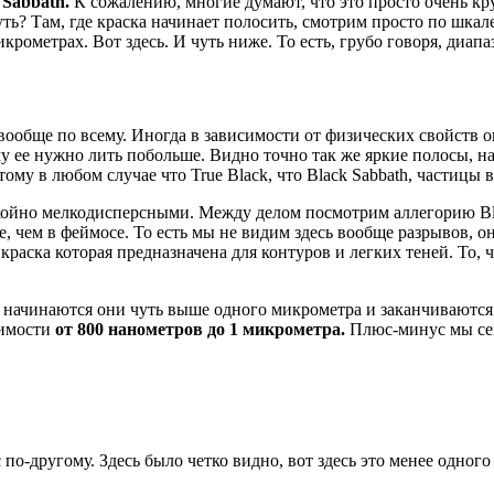
 Sabbath.
К сожалению, многие думают, что это просто очень кр
уть? Там, где краска начинает полосить, смотрим просто по шкал
рометрах. Вот здесь. И чуть ниже. То есть, грубо говоря, диапа
и вообще по всему. Иногда в зависимости от физических свойств
ому ее нужно лить побольше. Видно точно так же яркие полосы, н
тому в любом случае что True Black, что Black Sabbath, частицы
йно мелкодисперсными. Между делом посмотрим аллегорию Black.
, чем в феймосе. То есть мы не видим здесь вообще разрывов, он
краска которая предназначена для контуров и легких теней. То,
ь, начинаются они чуть выше одного микрометра и заканчиваютс
симости
от 800 нанометров до 1 микрометра.
Плюс-минус мы сей
 по-другому. Здесь было четко видно, вот здесь это менее одног