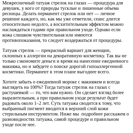
Межресничный татуаж стрелок на глазах — процедура для
девушек, у кого от природы тусклые и лишенные объема
ресницы. Делать перманент стрелок или нет — личное
решение каждого, но, как мы уже отметили, сеанс длится
относительно недолго, а восхитительным эффектом можно
наслаждаться годами при правильном уходе. Однако если
кожа слишком чувствительная или имеются
противопоказания, то следует воздержаться от процедуры.
Татуаж стрелок — прекрасный вариант для женщин,
склонных к аллергии на декоративную косметику. Так вы не
только сэкономите деньги и время на нанесение ежедневного
макияжа, но и забудете о поиске дорогой гипоаллергенной
косметики. Перманент в этом плане выгоднее всего.
Хотите забыть о ежедневной мороке с макияжем и всегда
выглядеть на 100%? Тогда татуаж стрелок на глазах с
растушевкой — то, что вам нужно. Он сделает взгляд более
выразительным, а при правильном уходе результат будет
радовать около 1–2 лет. Суть татуажа сводится к тому, что
выбранный пигмент вводится в верхний слой кожи
стерильным инструментом. Ниже мы подробнее расскажем о
разновидностях татуажа, самой процедуре и правильном
уходе после нее.