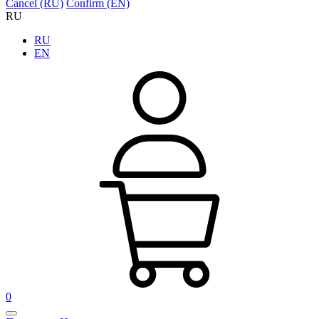
Cancel (RU)
Confirm (EN)
RU
RU
EN
0