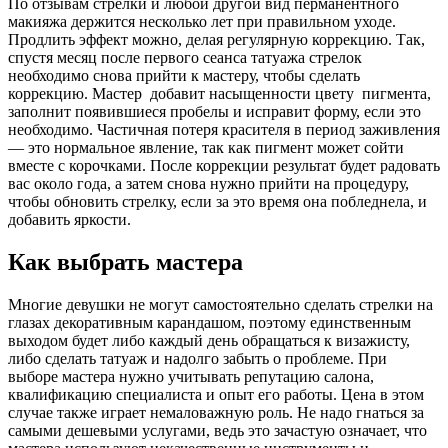
По отзывам стрелки и любой другой вид перманентного
макияжа держится несколько лет при правильном уходе.
Продлить эффект можно, делая регулярную коррекцию. Так,
спустя месяц после первого сеанса татуажа стрелок
необходимо снова прийти к мастеру, чтобы сделать
коррекцию. Мастер добавит насыщенности цвету пигмента,
заполнит появившиеся пробелы и исправит форму, если это
необходимо. Частичная потеря красителя в период заживления
— это нормальное явление, так как пигмент может сойти
вместе с корочками. После коррекции результат будет радовать
вас около года, а затем снова нужно прийти на процедуру,
чтобы обновить стрелку, если за это время она побледнела, и
добавить яркости.
Как выбрать мастера
Многие девушки не могут самостоятельно сделать стрелки на
глазах декоративным карандашом, поэтому единственным
выходом будет либо каждый день обращаться к визажисту,
либо сделать татуаж и надолго забыть о проблеме. При
выборе мастера нужно учитывать репутацию салона,
квалификацию специалиста и опыт его работы. Цена в этом
случае также играет немаловажную роль. Не надо гнаться за
самыми дешевыми услугами, ведь это зачастую означает, что