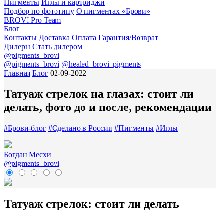
Пигменты
Иглы и картриджи
Подбор по фототипу
О пигментах «Брови»
BROVI Pro Team
Блог
Контакты
Доставка
Оплата
Гарантия/Возврат
Дилеры
Стать дилером
@pigments_brovi
@pigments_brovi
@healed_brovi_pigments
Главная
Блог
02-09-2022
Татуаж стрелок на глазах: стоит ли
делать, фото до и после, рекомендации
#
Брови-блог
#
Сделано в России
#
Пигменты
#
Иглы
Богдан Месхи
@pigments_brovi
Татуаж стрелок: стоит ли делать