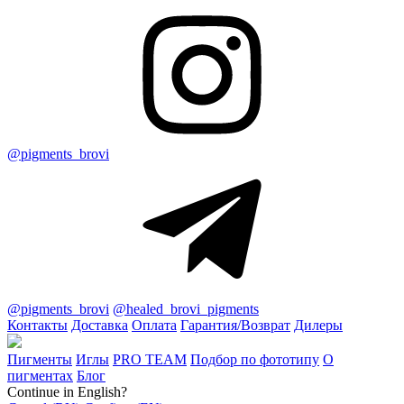
@pigments_brovi
@pigments_brovi
@healed_brovi_pigments
Контакты
Доставка
Оплата
Гарантия/Возврат
Дилеры
Пигменты
Иглы
PRO TEAM
Подбор по фототипу
О
пигментах
Блог
Continue in English?