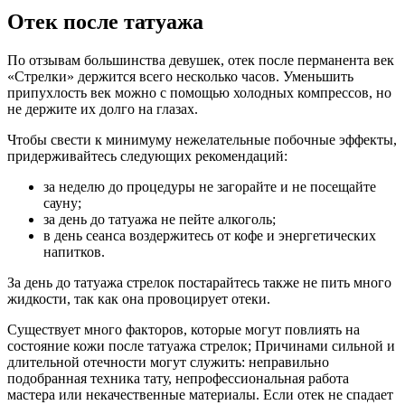
Отек после татуажа
По отзывам большинства девушек, отек после перманента век
«Стрелки» держится всего несколько часов. Уменьшить
припухлость век можно с помощью холодных компрессов, но
не держите их долго на глазах.
Чтобы свести к минимуму нежелательные побочные эффекты,
придерживайтесь следующих рекомендаций:
за неделю до процедуры не загорайте и не посещайте
сауну;
за день до татуажа не пейте алкоголь;
в день сеанса воздержитесь от кофе и энергетических
напитков.
За день до татуажа стрелок постарайтесь также не пить много
жидкости, так как она провоцирует отеки.
Существует много факторов, которые могут повлиять на
состояние кожи после татуажа стрелок; Причинами сильной и
длительной отечности могут служить: неправильно
подобранная техника тату, непрофессиональная работа
мастера или некачественные материалы. Если отек не спадает