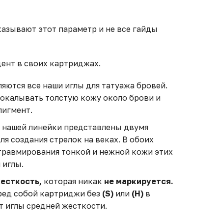
казывают этот параметр и не все гайды
цент в своих картриджах.
яются все наши иглы для татуажа бровей.
рокалывать толстую кожу около брови и
пигмент.
 нашей линейки представлены двумя
ля создания стрелок на веках. В обоих
 травмирования тонкой и нежной кожи этих
 иглы.
есткость,
которая никак
не маркируется.
еред собой картриджи без
(S)
или
(H)
в
ут иглы средней жесткости.