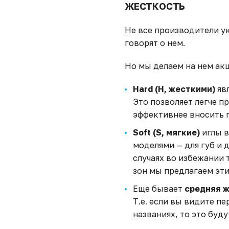
ЖЕСТКОСТЬ
Не все производители у
говорят о нем.
Но мы делаем на нем ак
Hard (H, жесткими)
явл
Это позволяет легче п
эффективнее вносить 
Soft (S, мягкие)
иглы в
моделями — для губ и д
случаях во избежании
зон мы предлагаем эти
Еще бывает
средняя ж
Т.е. если вы видите п
названиях, то это буд