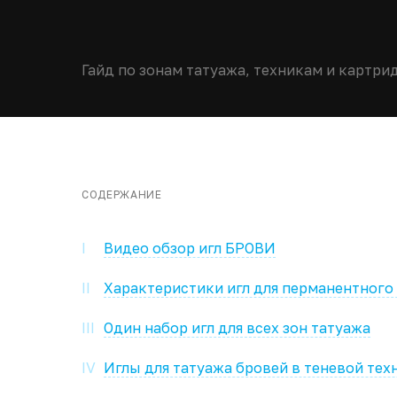
Гайд по зонам татуажа, техникам и картр
СОДЕРЖАНИЕ
I
Видео обзор игл БРОВИ
II
Характеристики игл для перманентного
III
Один набор игл для всех зон татуажа
IV
Иглы для татуажа бровей в теневой тех