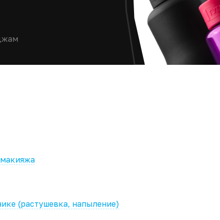
иджам
 макияжа
нике (растушевка, напыление)