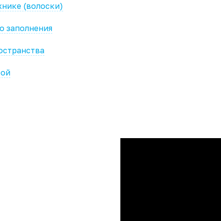
хнике (волоски)
го заполнения
остранства
кой