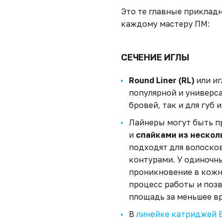
Это те главные приклад
каждому мастеру ПМ:
СЕЧЕНИЕ ИГЛЫ
Round Liner (RL)
или иг
популярной и универса
бровей, так и для губ и
Лайнеры могут быть п
и
спайками из несколь
подходят для волосков
контурами. У одиночны
проникновение в кожн
процесс работы и поз
площадь за меньшее в
В
линейке катриджей